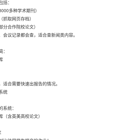
包括：
8000多种学术期刊）
（抓取网页存档）
部分合作院校论文）
、会议记录都会查，适合查新闻类内容。
简：
库
，适合需要快速出报告的情况。
系统
的系统：
库（含英美高校论文）
库