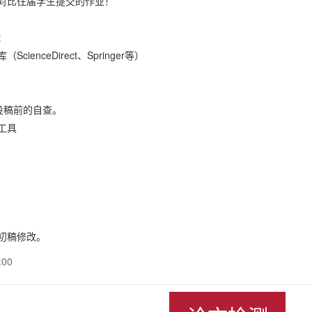
对比往届学生提交的作业！
：
cienceDirect、Springer等）
文投稿前的自查。
工具
初稿修改。
:00