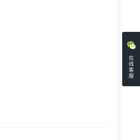
在
线
客
服