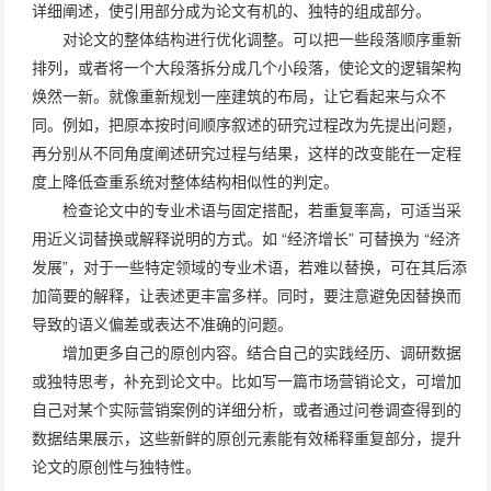
详细阐述，使引用部分成为论文有机的、独特的组成部分。
对论文的整体结构进行优化调整。可以把一些段落顺序重新
排列，或者将一个大段落拆分成几个小段落，使论文的逻辑架构
焕然一新。就像重新规划一座建筑的布局，让它看起来与众不
同。例如，把原本按时间顺序叙述的研究过程改为先提出问题，
再分别从不同角度阐述研究过程与结果，这样的改变能在一定程
度上降低查重系统对整体结构相似性的判定。
检查论文中的专业术语与固定搭配，若重复率高，可适当采
用近义词替换或解释说明的方式。如 “经济增长” 可替换为 “经济
发展”，对于一些特定领域的专业术语，若难以替换，可在其后添
加简要的解释，让表述更丰富多样。同时，要注意避免因替换而
导致的语义偏差或表达不准确的问题。
增加更多自己的原创内容。结合自己的实践经历、调研数据
或独特思考，补充到论文中。比如写一篇市场营销论文，可增加
自己对某个实际营销案例的详细分析，或者通过问卷调查得到的
数据结果展示，这些新鲜的原创元素能有效稀释重复部分，提升
论文的原创性与独特性。