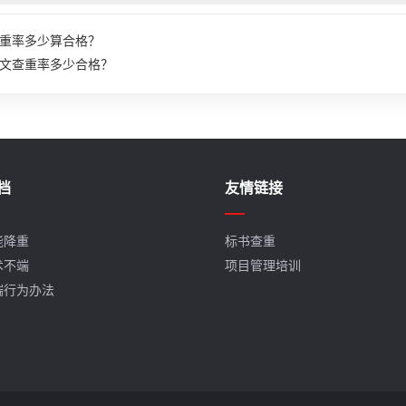
重率多少算合格？
文查重率多少合格？
档
友情链接
能降重
标书查重
术不端
项目管理培训
端行为办法