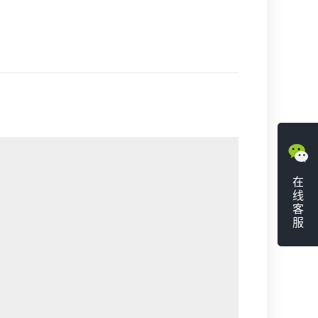
在
线
客
服