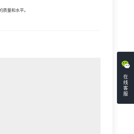
的质量和水平。
在
线
客
服