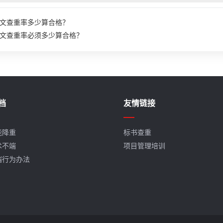
文查重率多少算合格？
文查重率必须多少算合格？
档
友情链接
能降重
标书查重
术不端
项目管理培训
端行为办法