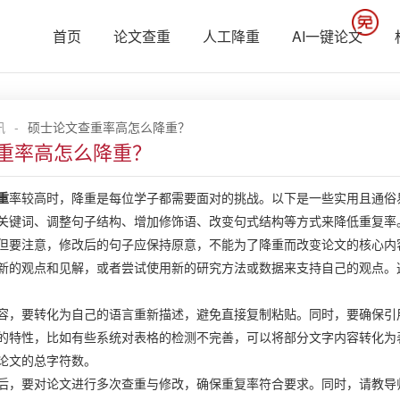
首页
论文查重
人工降重
AI一键论文
讯
-
硕士论文查重率高怎么降重？
重率高怎么降重？
重
率较高时，降重是每位学子都需要面对的挑战。以下是一些实用且通俗
关键词、调整句子结构、增加修饰语、改变句式结构等方式来降低重复率。
但要注意，修改后的句子应保持原意，不能为了降重而改变论文的核心内
新的观点和见解，或者尝试使用新的研究方法或数据来支持自己的观点。
容，要转化为自己的语言重新描述，避免直接复制粘贴。同时，要确保引
的特性，比如有些系统对表格的检测不完善，可以将部分文字内容转化为
论文的总字符数。
后，要对论文进行多次查重与修改，确保重复率符合要求。同时，请教导