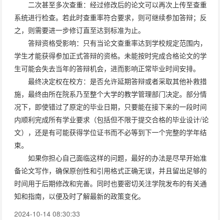
二次甚至多次查重：经过修改后的论文可以再次上传至查重
系统进行检查。若此时查重率符合要求，则可继续参加答辩；反
之，则需要进一步修订直至达到标准为止。
答辩资格受影响：只有当论文查重率达到学校规定范围内，
学生才能获得参加正式答辩的资格。未能按时完成合格论文的学
生可能会失去当年的答辩机会，进而影响正常毕业时间安排。
最终决定权在校方：是否允许延期答辩或者采取其他补救措
施，最终由所在院系乃至整个大学的教学管理部门决定。部分情
况下，即使错过了原定的毕业日期，只要能在接下来的一段时间
内顺利完成所有学业要求（包括但不限于提交合格的毕业设计/论
文），还是有可能获得学位证书而不必等到下一个完整的学年结
束。
如果你担心自己面临这样的问题，最好的办法是尽早开始准
备论文写作，确保原创性和引用格式正确无误，并且留出足够的
时间用于后期修改和完善。同时也要密切关注学院发布的有关通
知和指南，以便及时了解最新的政策变化。
2024-10-14 08:30:33