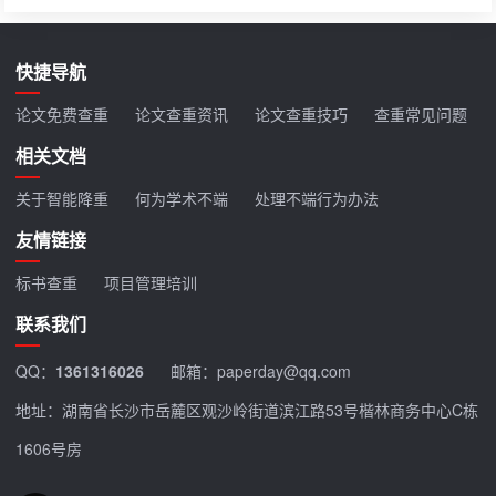
快捷导航
论文免费查重
论文查重资讯
论文查重技巧
查重常见问题
相关文档
关于智能降重
何为学术不端
处理不端行为办法
友情链接
标书查重
项目管理培训
联系我们
QQ：
1361316026
邮箱：paperday@qq.com
地址：湖南省长沙市岳麓区观沙岭街道滨江路53号楷林商务中心C栋
1606号房