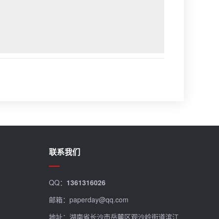
联系我们
QQ：
1361316026
邮箱：paperday@qq.com
地址：湖南省长沙市岳麓区观沙岭街道滨江