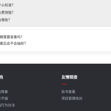
什么标准？
免费排版？
有哪些？
稿需要查重吗？
重后会不会抽检?
档
友情链接
能降重
标书查重
术不端
项目管理培训
端行为办法