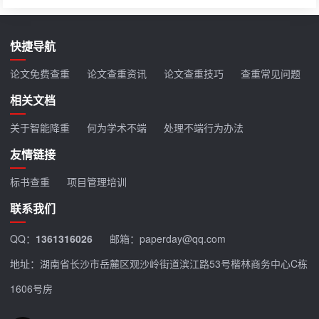
快捷导航
论文免费查重
论文查重资讯
论文查重技巧
查重常见问题
相关文档
关于智能降重
何为学术不端
处理不端行为办法
友情链接
标书查重
项目管理培训
联系我们
QQ：
1361316026
邮箱：paperday@qq.com
地址：湖南省长沙市岳麓区观沙岭街道滨江路53号楷林商务中心C栋
1606号房