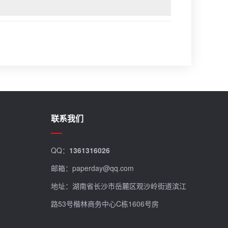
联系我们
QQ：
1361316026
邮箱：paperday@qq.com
地址：湖南省长沙市岳麓区观沙岭街道滨江
路53号楷林商务中心C栋1606号房