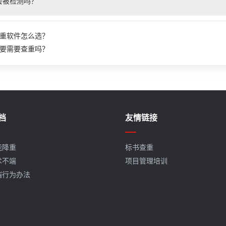
会被检测吗？
重软件怎么选？
要需要查重吗？
档
友情链接
能降重
标书查重
术不端
项目管理培训
端行为办法