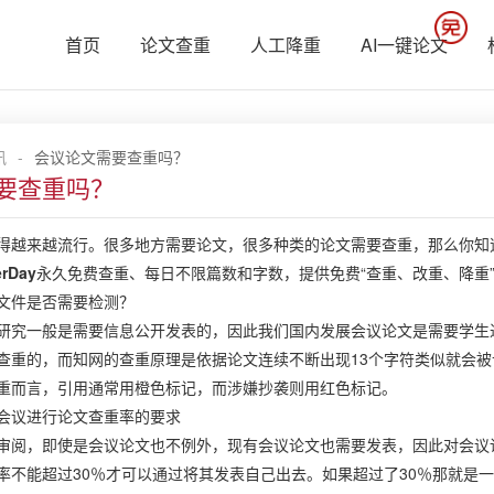
首页
论文查重
人工降重
AI一键论文
讯
-
会议论文需要查重吗？
要查重吗？
得越来越流行。很多地方需要论文，很多种类的论文需要查重，那么你知
erDay
永久免费查重、每日不限篇数和字数，提供免费“查重、改重、降重
文件是否需要检测？
研究一般是需要信息公开发表的，因此我们国内发展会议论文是需要学生
查重的，而知网的查重原理是依据论文连续不断出现13个字符类似就会
重而言，引用通常用橙色标记，而涉嫌抄袭则用红色标记。
会议进行论文查重率的要求
审阅，即使是会议论文也不例外，现有会议论文也需要发表，因此对会议
率不能超过30％才可以通过将其发表自己出去。如果超过了30％那就是