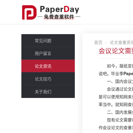
常见问题
首页
-
论文查重资
会议论文需
用户留言
如今，报纸变
论文资讯
说吧。毕业季
Pap
论文技巧
一、国内会议
会议通过论文
关于我们
是可以使用知网来
率当中。就知网查
二、国内发展
现有论文需要
作会议论文的查重