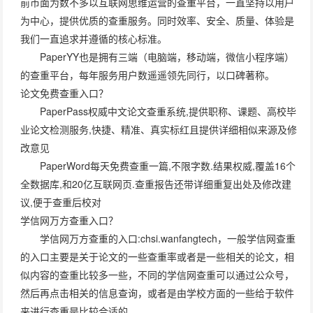
前市面为数不多以互联网思维运营的查重平台，一直坚持以用户
为中心，提供优质的查重服务。同时效率、安全、质量、体验是
我们一直追求并遵循的核心标准。
PaperYY也是拥有三端（电脑端，移动端，微信小程序端）
的查重平台，每年服务用户数遥遥领先同行，以口碑著称。
论文免费查重入口？
PaperPass权威中文论文查重系统,提供职称、课题、高校毕
业论文检测服务,快捷、精准、真实标红且提供详细相似来源及修
改意见
PaperWord每天免费查重一篇,不限字数.结果权威,覆盖16个
全数据库,和20亿互联网页.查重报告还带详细重复出处及修改建
议,便于查重后校对
学信网万方查重入口？
学信网万方查重的入口:chsi.wanfangtech，一般学信网查重
的入口主要是关于论文的一些查重率或者是一些相关的论文，相
似内容的查重比较多一些，不同的学信网查重可以通过公众号，
然后再点击相关的信息查询，或者是由学校方面的一些给于软件
来进行查重是比较合适的。