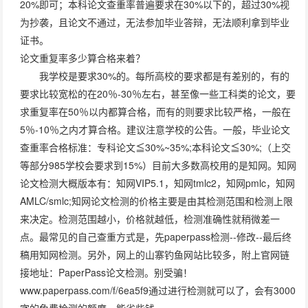
20%即可；本科论文查重率普遍要求在30%以下的，超过30%视
为抄袭，且论文不通过，无法参加毕业答辩，无法顺利拿到毕业
证书。
论文重复率多少算合格来着？
我学校是要求30%的。每所高校的要求都是有差别的，有的
要求比较宽松的在20％-30％左右，甚至像一些工科类的论文，要
求重复率在50％以内都算合格，而有的则要求比较严格，一般在
5％-10％之内才算合格。建议注意学校的公告。一般，毕业论文
查重率合格标准：专科论文≦30%~35%;本科论文≦30%;（上交
等部分985学校会要求到15%）目前大多数高校用的是知网。知网
论文检测大概版本有：知网VIP5.1，知网tmlc2，知网pmlc，知网
AMLC/smlc;知网论文检测的价格主要是由其检测范围和检测上限
来决定。检测范围越小，价格就越低，检测准确性就稍微差一
点。最常见的自己查重方式是，先paperpass检测--修改--最后终
稿用知网检测。另外，网上的山寨钓鱼网站比较多，附上官网链
接地址：PaperPass论文检测。别受骗！
www.paperpass.com/f/6ea5f9通过进行检测就可以了，会有3000