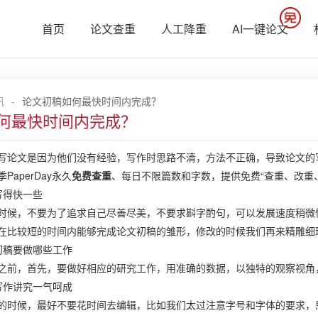
首页
论文查重
人工降重
AI一键论文
讯
-
论文初稿如何最快时间内完成？
何最快时间内完成？
文是因为他们没有经验，写作时思路不清，方法不正确，导致论文的写
aperDay永久
免费查重
、每日不限篇数和字数，提供免费“查重、改重
得快一些
，不要为了追求自己尽善尽美，不要求斟字酌句，可以发展速度稍微快
在比较短的时间内能够完成论文初稿的雏形，修改的时候我们再来精雕细
稿要做哪些工作
，首先，要做好相应的研究工作，用准确的数据，以独特的观察视角
作讲究一气呵成
候，最好不要花时间去编辑，比如我们太过注意字号和字体的要求，思