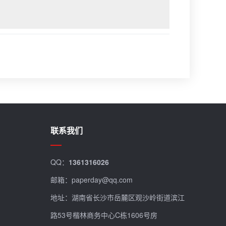
联系我们
QQ：
1361316026
邮箱：paperday@qq.com
地址：湖南省长沙市岳麓区观沙岭街道滨江
路53号楷林商务中心C栋1606号房