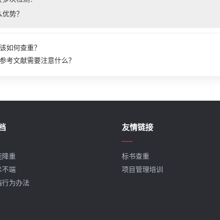
么优势？
该如何查重？
参考文献需要注意什么？
档
友情链接
能降重
标书查重
术不端
项目管理培训
端行为办法