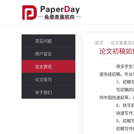
常见问题
首页
-
论文查重资
论文初稿如
用户留言
很多学生写论
论文资讯
速完成初稿。毕业季P
论文技巧
1、初稿写
写初稿的时候
关于我们
持中国快速起草，
2、快写初
快速写作之前
3、初稿写
初稿写作的时